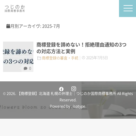
月別アーカイヴ:
2025-7月
商標登録を諦めない！拒絶理由通知の3つ
の対応方法と実例
2025年7月5日
商標登録の審査・手続
0
© 2026. 【商標登録】北海道 札幌の弁理士｜つじのか国際商標事務所 All Rights
Reserved.
Powered by .
isotype
.