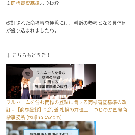
※
商標審査基準
より抜粋
改訂された商標審査便覧には、判断の参考となる具体例
が盛り込まれましたね。
↓ こちらもどうぞ！
フルネームを含む商標の登録に関する商標審査基準の改
訂 - 【商標登録】北海道 札幌の弁理士｜つじのか国際商
標事務所 (tsujinoka.com)