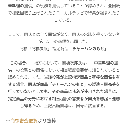
華料理の提供
」の役務を提供していることが認められ、全国紙
で複数回取り上げられたりローカルテレビで特集が組まれたり
している。
ここで、同氏とは全く関係がなく、同氏の承諾を得ていない者
が、以下の商標を出願した。
商標「
商標次郎
」 指定商品「
チャーハンのもと
」
この場合、一地方において、商標次郎氏は、「
中華料理の提
供
」の役務との関係において相当程度需要者に知られていると
認められる。また、
当該役務が上記指定商品と密接な関係を有
する場合、同氏が商品「チャーハンのもと」の製造・販売等を
行っていないとしても、その商品に氏名が使用された場合に、
指定商品の分野における相当程度の需要者が同氏を想起・連想
し得る
ため、上記出願商標は、同号に該当する。
※
商標審査便覧
より抜粋