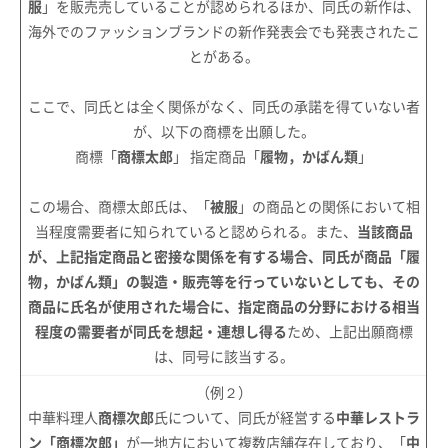
服
」を販売売していることが認められるほか、同氏の新作は、
海外でのファッションブランドの新作発表会でも発表されたこ
とがある。
ここで、同氏とは全く関係がなく、同氏の承諾を得ていない者
が、以下の商標を出願した。
商標「
商標太郎
」 指定商品「
履物，かばん類
」
この場合、商標太郎氏は、「
被服
」の商品との関係において相
当程度需要者に知られていると認められる。また、
当該商品
が、上記指定商品と密接な関係を有する場合、同氏が商品「履
物，かばん類」の製造・販売等を行っていないとしても、その
商品に氏名が使用された場合に、指定商品の分野における相当
程度の需要者が同氏を想起・連想し得る
ため、上記出願商標
は、同号に該当する。
（例２）
中華料理人
商標次郎
氏について、同氏が経営する
中華レストラ
ン「商標次郎」
が一地方において複数店舗存在しており、「
中