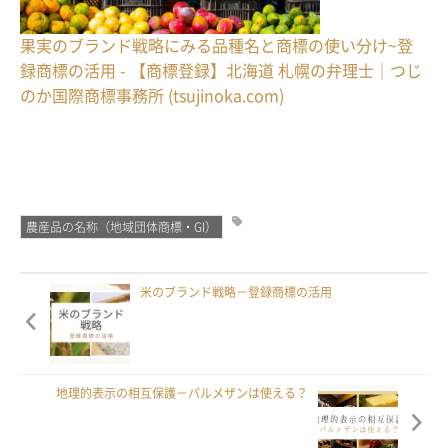
果実のブランド戦略にみる品種名と商標の使い分け~登
録商標の活用 - 【商標登録】北海道 札幌の弁理士｜つじ
のか国際商標事務所 (tsujinoka.com)
農産品の名称（地域団体商標・GI）
米のブランド戦略－登録商標の活用
地理的表示の相互保護－パルメザンは使える？