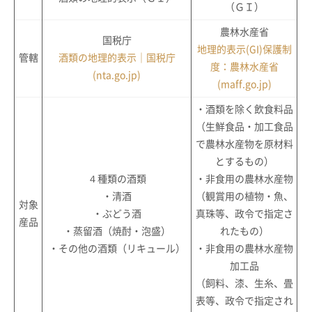
（ＧＩ）
農林水産省
国税庁
地理的表示(GI)保護制
管轄
酒類の地理的表示｜国税庁
度：農林水産省
(nta.go.jp)
(maff.go.jp)
・酒類を除く飲食料品
（生鮮食品・加工食品
で農林水産物を原材料
とするもの）
４種類の酒類
・非食用の農林水産物
・清酒
（観賞用の植物・魚、
対象
・ぶどう酒
真珠等、政令で指定さ
産品
・蒸留酒（焼酎・泡盛）
れたもの）
・その他の酒類（リキュール）
・非食用の農林水産物
加工品
（飼料、漆、生糸、畳
表等、政令で指定され