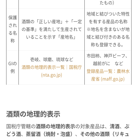
たもの）
地域と結びついた特性
保護
酒類の「正しい産地」＋「一定
を有する産品の名称
され
の基準」を満たして生産されて
※地名を含まないが地
る名
いることを示す「産地名」
域と結び付きのある名
称
称も登録できる。
市田柿、神戸ビーフ、
壱岐、球磨、琉球など
GIの
越前がに など
酒類の地理的表示一覧｜国税庁
例
登録産品一覧：農林水
(nta.go.jp)
産省 (maff.go.jp)
酒類の地理的表示
国税庁管轄の
酒類の地理的表示
の対象産品は、
清酒
、
ぶ
どう酒
、
蒸留酒（焼酎・泡盛）
、
その他の酒類（リキュ