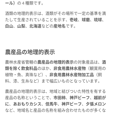
ール）
の４種類です。
酒類の地理的表示は、酒類がその場所で一定の基準を満
たして生産されていることを示す、
壱岐
、
球磨
、
琉球
、
白山
、
山梨
、
北海道
などの
産地名
です。
農産品の地理的表示
農林水産省管轄の
農産品の地理的表示
の対象産品は、
酒
類を除く飲食料品
のほか、
非食用農林水産物
（観賞用の
植物・魚、真珠など）、
非食用農林水産物加工品
（飼
料、漆、生糸など）まで幅広いものとなっています。
農産品の地理的表示は、地域と結びついた特性を有する
産品の名称ということで、
市田柿
、
神戸ビーフ
、
越前が
に
、
あおもりカシス
、
但馬牛
、
神戸ビーフ
、
夕張メロン
など、地域名と産品の名称を組み合わせたものが多くな