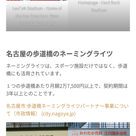
Homepage - Hard Rock
Levi's® Stadium - Home of
Stadium
the San Francisco 49ers
(levisstadium.com)
名古屋の歩道橋のネーミングライツ
ネーミングライツは、スポーツ施設だけではなく、歩道
橋にも活用されています。
１つの歩道橋あたり月額2万7,500円以上で、契約期間は
3年以上とのことです。
名古屋市:歩道橋ネーミングライツパートナー事業につい
て（市政情報） (city.nagoya.jp)